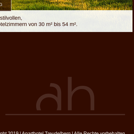
G
tilvollen,
otelzimmern von 30 m² bis 54 m².
ght 2019 | Aparthotel Treudelberg | Alle Rechte vorbehalten