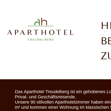
Zum
Inhalt
springen
H
B
Z
Das Aparthotel Treudelberg ist ein gehobenes Lo
Privat- und Geschäftsreisende.
Unsere 90 stilvollen Aparthotelzimmer haben ei
m² und kommen einer Wohnung im klassischen S